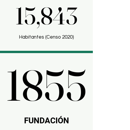
15,843
15,843
Habitantes (Censo 2020)
1855
1855
FUNDACIÓN