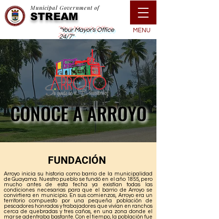
Municipal Government of
STREAM
"Your Mayor's Office
MENU
24/7"
CONOCE A ARROYO
CONOCE A ARROYO
FUNDACIÓN
Arroyo inicia su historia como barrio de la municipalidad
de Guayama. Nuestro pueblo se fundó en el año 1855, pero
mucho antes de esta fecha ya existían todas las
condiciones necesarias para que el barrio de Arroyo se
convirtiera en municipio. En sus comienzos, Arroyo era un
territorio compuesto por una pequeña población de
pescadores honrados y trabajadores que vivían en ranchos
cerca de quebradas y tres caños, en una zona donde el
mar se adentraba bastante. Con el tiempo, la población fue