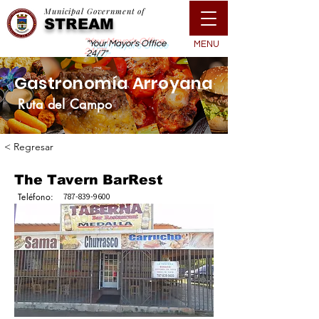
Municipal Government of
STREAM
"Your Mayor's Office
MENU
24/7"
Gastronomía Arroyana
Ruta del Campo
< Regresar
The Tavern BarRest
Teléfono:
787-839-9600