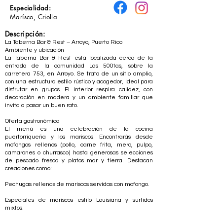
Especialidad:
Marísco, Criolla
Descripción:
La Taberna Bar & Rest – Arroyo, Puerto Rico
Ambiente y ubicación
La Taberna Bar & Rest está localizada cerca de la
entrada de la comunidad Las 500tas, sobre la
carretera 753, en Arroyo. Se trata de un sitio amplio,
con una estructura estilo rústico y acogedor, ideal para
disfrutar en grupos. El interior respira calidez, con
decoración en madera y un ambiente familiar que
invita a pasar un buen rato.
Oferta gastronómica
El menú es una celebración de la cocina
puertorriqueña y los mariscos. Encontrarás desde
mofongos rellenos (pollo, carne frita, mero, pulpo,
camarones o churrasco) hasta generosas selecciones
de pescado fresco y platos mar y tierra. Destacan
creaciones como:
Pechugas rellenas de mariscos servidas con mofongo.
Especiales de mariscos estilo Louisiana y surtidos
mixtos.