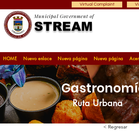
Virtual Complaint
Vi
Municipal Government of
STREAM
HOME
Nuevo enlace
Nueva página
Nueva página
Acer
Gastronomí
Ruta Urbana
< Regresar