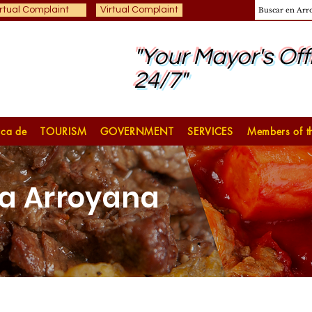
rtual Complaint
Virtual Complaint
"Your Mayor's Off
24/7"
ca de
TOURISM
GOVERNMENT
SERVICES
Members of th
a Arroyana