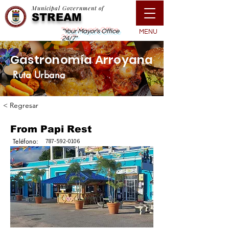
Municipal Government of
STREAM
"Your Mayor's Office
MENU
24/7"
Gastronomía Arroyana
Ruta Urbana
< Regresar
From Papi Rest
Teléfono:
787-592-0106