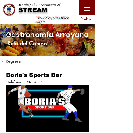
Municipal Government of
STREAM
"Your Mayor's Office
MENU
24/7"
Gastronomía Arroyana
Ruta del Campo
< Regresar
Boria's Sports Bar
Teléfono:
787-341-3506