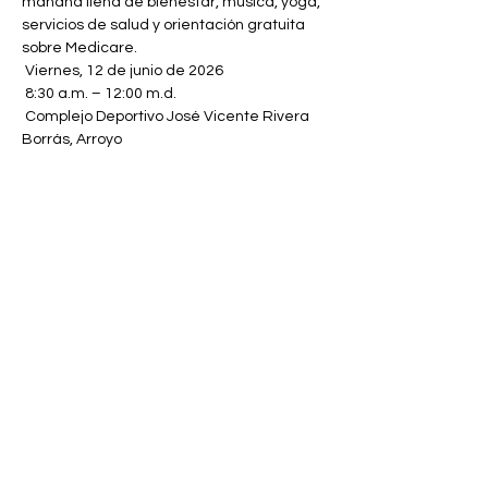
mañana llena de bienestar, música, yoga, 
servicios de salud y orientación gratuita 
sobre Medicare.
 Viernes, 12 de junio de 2026
 8:30 a.m. – 12:00 m.d.
 Complejo Deportivo José Vicente Rivera 
Borrás, Arroyo
 ¡Entrada Gratis!
¡No dejes pasar esta oportunidad de 
orientarte y cuidarte! Infórmate llamando 
al (787) 721-6121. 
Share this event