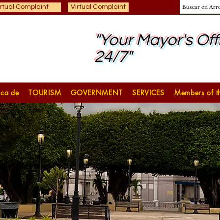
rtual Complaint
Virtual Complaint
"Your Mayor's Off
24/7"
ca de
TOURISM
GOVERNMENT
SERVICES
Members of th