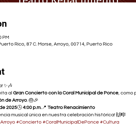
on
00 PM
uerto Rico, 87 C. Morse, Arroyo, 00714, Puerto Rico
nt
a! ✨🎶
vita al 
Gran Concierto con la Coral Municipal de Ponce
, como 
ón de Arroyo
. 🎂🎉
de 2025
🕓 
4:00 p.m.
📍 
Teatro Renacimiento
ncia musical única en nuestra celebración histórica! 🙌🎼
Arroyo
#Concierto
#CoralMunicipalDePonce
#Cultura