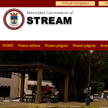
Virtual Complaint
Vi
Municipal Government of
STREAM
HOME
Nuevo enlace
Nueva página
Nueva página
Acer