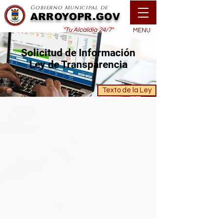
Gobierno Municipal de
ARROYOPR.GOV
"Tu Alcaldía 24/7"
MENU
Solicitud de Información
Ley de Transparencia
Texto de la Ley