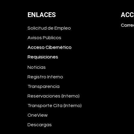
ENLACES
ACC
Corre
Solicitud de Empleo
Avisos Públicos
EGACIÓN DE ARROYO
 PRESENTE EN LAS
Acceso Cibernético
VIDADES OFICIALES DE
SEMANA
Requisiciones
RTORRIQUEÑA EN
Noticias
VA YORK
Registro Interno
Transparencia
Reservaciones (Interno)
Transporte Cita (Interno)
OneView
Descargas