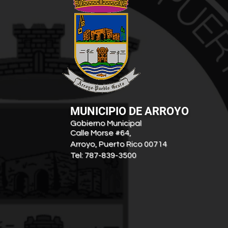
Alcalde de Arroyo participa
en delegación para acelerar
proyectos de reconstrucción
en Washington, D.C.
MUNICIPIO DE ARROYO
Gobierno Municipal
Calle Morse #64,
Arroyo, Puerto Rico 00714
Tel: 787-839-3500