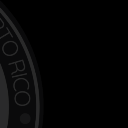
Éxito total en el evento de
​DEL
vacunación masiva a bajo
DICE
costo para mascotas en
ACTI
Arroyo
LA 
PUE
NUE