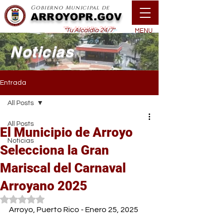
Gobierno Municipal de
ARROYOPR.GOV
"Tu Alcaldía 24/7"
MENU
Noticias
Entrada
All Posts
All Posts
El Municipio de Arroyo
Noticias
Selecciona la Gran
Mariscal del Carnaval
Arroyano 2025
Obtuvo NaN de 5 estrellas.
Arroyo, Puerto Rico - Enero 25, 2025