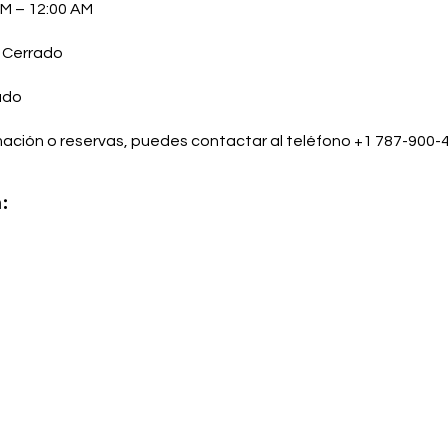
PM – 12:00 AM
: Cerrado
ado
ación o reservas, puedes contactar al teléfono +1 787-900-
: