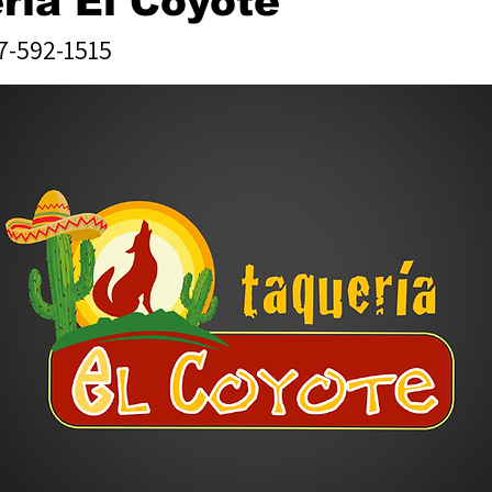
ría El Coyote
7-592-1515