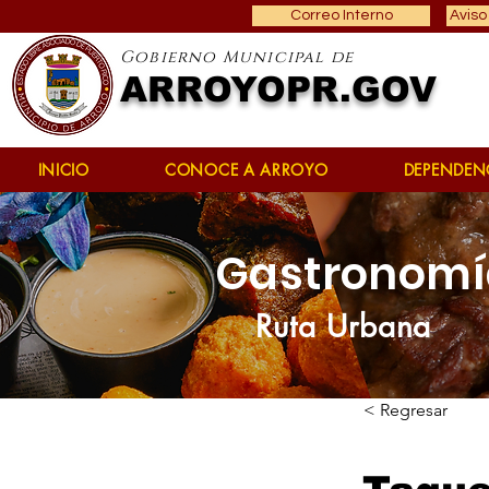
Correo Interno
Aviso
Gobierno Municipal de
ARROYOPR.GOV
INICIO
CONOCE A ARROYO
DEPENDEN
Gastronomí
Ruta Urbana
< Regresar