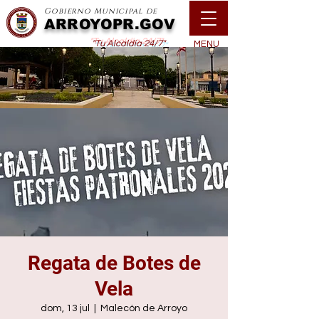
Gobierno Municipal de
ARROYOPR.GOV
"Tu Alcaldía 24/7"
MENU
Regata de Botes de
Vela
dom, 13 jul
  |  
Malecón de Arroyo