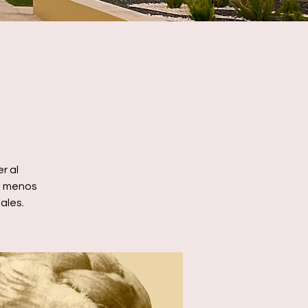
r al
n menos
ales.