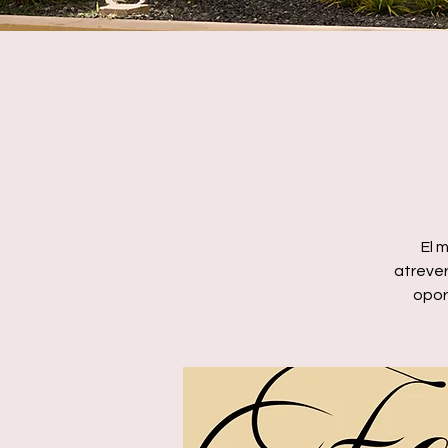
El 
atreve
opor