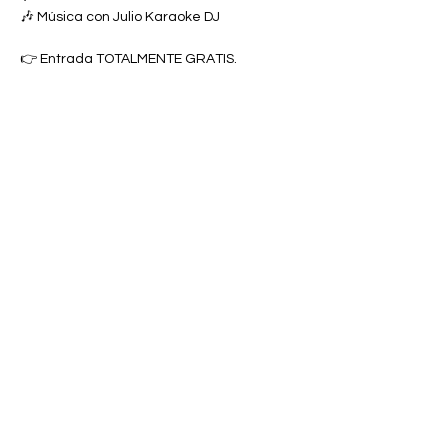
🎶 Música con Julio Karaoke DJ
👉 Entrada TOTALMENTE GRATIS.
Mostrar más
Compartir este evento
MUNICIPIO DE ARROYO
Gobierno Municipal
© 2026- Oficina del Alcalde | Gobierno Municipal | Desarrollado por: Luis A. Padró Ortiz