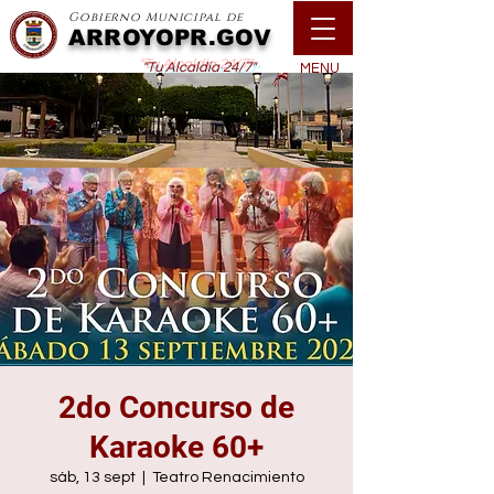
Gobierno Municipal de
ARROYOPR.GOV
"Tu Alcaldía 24/7"
MENU
2do Concurso de
Karaoke 60+
sáb, 13 sept
  |  
Teatro Renacimiento