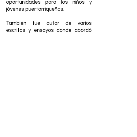
oportunidades para los niños y
jóvenes puertorriqueños.
También fue autor de varios
escritos y ensayos donde abordó
temas educativos y sociales,
fomentando valores de disciplina,
civismo y responsabilidad. Su visión
progresista contribuyó a
modernizar la educación en Puerto
Rico en un momento clave de
transición histórica.
Juan B. Huyke es recordado como
un pionero del sistema educativo
moderno, un servidor público íntegro
y una de las figuras más influyentes
en la formación intelectual y cívica
del país durante el siglo XX.