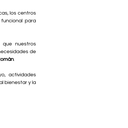
as, los centros 
uncional para 
 que nuestros 
necesidades de 
 Román
.
, actividades 
 bienestar y la 