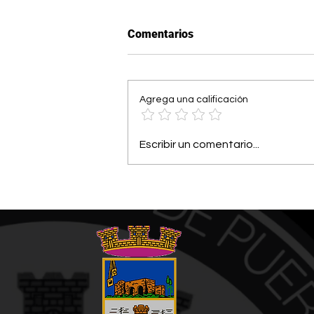
Comentarios
Agrega una calificación
Alcalde de Arroyo participa
Escribir un comentario...
en delegación para acelerar
proyectos de reconstrucción
en Washington, D.C.