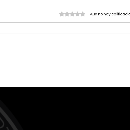
Obtuvo 0 de 5 estrellas.
Aún no hay calificaci
Éxito total en el evento de
​DEL
vacunación masiva a bajo
DICE
costo para mascotas en
ACTI
Arroyo
LA 
PUE
NUE