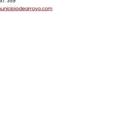
xt. 359
nicipiodearroyo.com