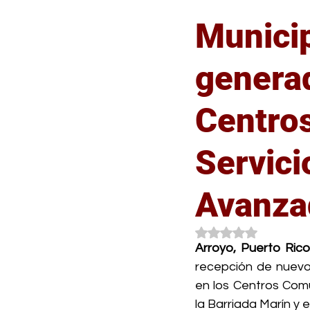
Municip
generad
Centro
Servici
Avanza
Obtuvo NaN de 5 es
Arroyo, Puerto Ric
recepción de nuevos
en los Centros Comu
la Barriada Marín y e