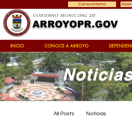
Correo Interno
Aviso
Gobierno Municipal de
ARROYOPR.GOV
INICIO
CONOCE A ARROYO
DEPENDEN
Noticia
All Posts
Noticias