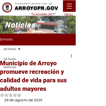
Gobierno Municipal de
ARROYOPR.GOV
"Tu Alcaldía 24/7"
MENU
Noticias
Entrada
All Posts
All Posts
Municipio de Arroyo
Noticias
promueve recreación y
calidad de vida para sus
adultos mayores
Obtuvo NaN de 5 estrellas.
29 de agosto de 2025