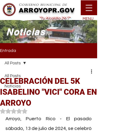
Gobierno Municipal de
ARROYOPR.GOV
"Tu Alcaldía 24/7"
MENU
Noticias
Entrada
All Posts
All Posts
CELEBRACIÓN DEL 5K
Noticias
ISABELINO "VICI" CORA EN
ARROYO
Obtuvo NaN de 5 estrellas.
Arroyo, Puerto Rico - El pasado 
sábado, 13 de julio de 2024, se celebró 