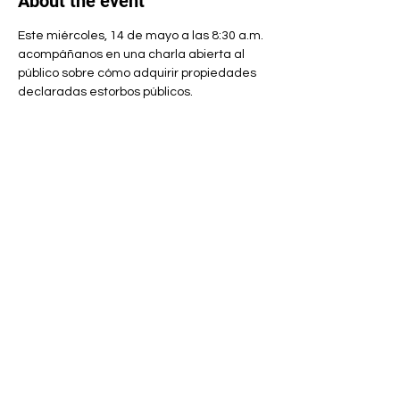
About the event
Este miércoles, 14 de mayo a las 8:30 a.m. 
acompáñanos en una charla abierta al 
público sobre cómo adquirir propiedades 
declaradas estorbos públicos.
Aprenderás todo lo que necesitas saber 
para transformar un espacio en abandono 
en tu próximo hogar, negocio o proyecto.
Share this event
ARROYO MUNICIPALITY
Municipal government